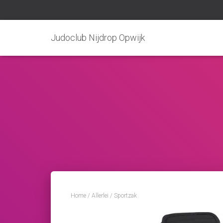
Judoclub Nijdrop Opwijk
Home
/
Allerlei
/ Sportzak