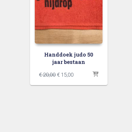
Handdoek judo 50
jaar bestaan
Oorspronkelijke
Huidige
€
20,00
€
15,00
prijs
prijs
was:
is:
€ 20,00.
€ 15,00.