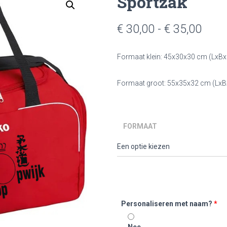
Sportzak
Prijs
€
30,00
-
€
35,00
€ 30
Formaat klein: 45x30x30 cm (LxB
tot
€ 35
Formaat groot: 55x35x32 cm (LxB
FORMAAT
Personaliseren met naam?
*