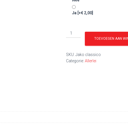
Nee
Ja
[+€ 2,00]
Sportzak
aantal
TOEVOEGEN AAN WI
SKU:
Jako classico
Categorie:
Allerlei