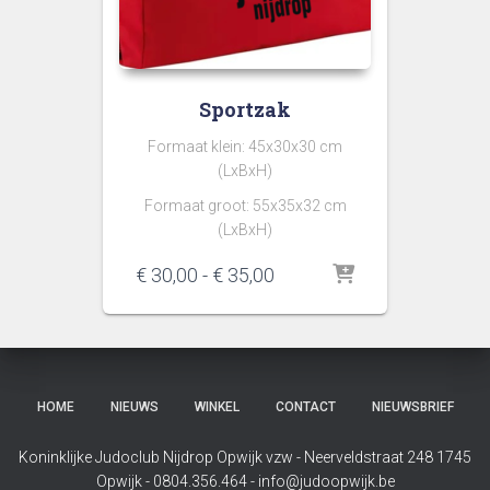
Sportzak
Formaat klein: 45x30x30 cm
(LxBxH)
Formaat groot: 55x35x32 cm
(LxBxH)
Prijsklasse:
€
30,00
-
€
35,00
€ 30,00
tot
€ 35,00
HOME
NIEUWS
WINKEL
CONTACT
NIEUWSBRIEF
Koninklijke Judoclub Nijdrop Opwijk vzw - Neerveldstraat 248 1745
Opwijk - 0804.356.464 - info@judoopwijk.be