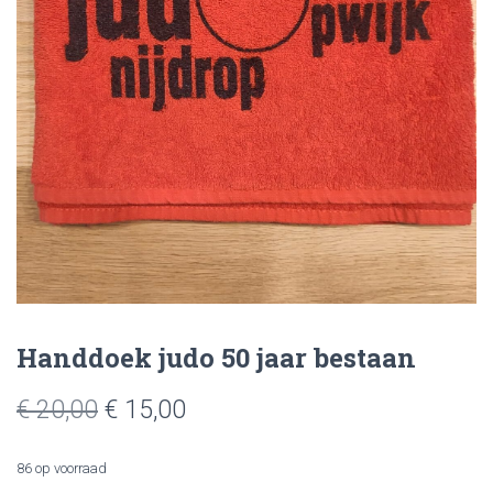
Handdoek judo 50 jaar bestaan
Oorspronkelijke
Huidige
€
20,00
€
15,00
prijs
prijs
86 op voorraad
was:
is: