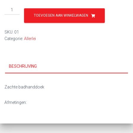
Handdoek
€ 20,00.
€ 15,00.
judo
TOEVOEGEN AAN WINKELWAGEN
50
jaar
SKU:
01
bestaan
Categorie:
Allerlei
aantal
BESCHRIJVING
Zachte badhanddoek
Afmetingen: