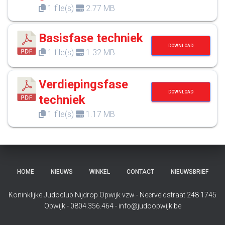
1 file(s)
2.77 MB
Basisfase techniek
DOWNLOAD
1 file(s)
1.32 MB
Verdiepingsfase
DOWNLOAD
techniek
1 file(s)
1.17 MB
HOME
NIEUWS
WINKEL
CONTACT
NIEUWSBRIEF
Koninklijke Judoclub Nijdrop Opwijk vzw - Neerveldstraat 248 1745
Opwijk - 0804.356.464 - info@judoopwijk.be