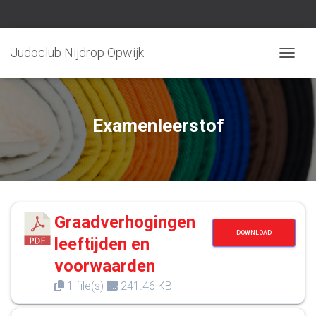
Judoclub Nijdrop Opwijk
TOGGLE
Examenleerstof
Graadverhogingen
DOWNLOAD
leeftijden en
voorwaarden
1 file(s)
241.46 KB