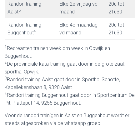
Randori training
Elke 2e vrijdag vd
20u tot
3
Aalst
maand
21u30
Randori training
Elke 4e maandag
20u tot
4
Buggenhout
vd maand
21u30
1
Recreanten trainen week om week in Opwijk en
Buggenhout.
2
De provinciale kata training gaat door in de grote zaal,
sporthal Opwijk.
3
Randori training Aalst gaat door in Sporthal Schotte,
Kapellekensbaan 8, 9320 Aalst.
4
Randori training Buggenhout gaat door in Sportcentrum De
Pit, Platteput 14, 9255 Buggenhout.
Voor de randori trainigen in Aalst en Buggenhout wordt er
steeds afgesproken via de whatsapp groep.