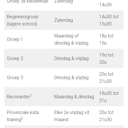
Groep 3e kleuterklas
Zaterdag
14u30
Beginnersgroep
14u30 tot
Zaterdag
(lagere school)
15u30
Maandag of
18u tot
Groep 1
dinsdag & vrijdag
19u
19u tot
Groep 2
Dinsdag & vrijdag
20u
20u tot
Groep 3
Dinsdag & vrijdag
21u30
19u30 tot
1
Recreanten
Maandag & dinsdag
21u
Provinciale kata
Elke 2e vrijdag vd
20u tot
2
training
maand
21u30