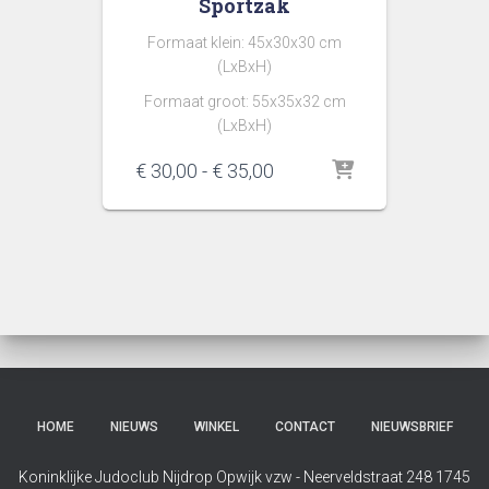
Sportzak
Formaat klein: 45x30x30 cm
(LxBxH)
Formaat groot: 55x35x32 cm
(LxBxH)
Prijsklasse:
€
30,00
-
€
35,00
€ 30,00
tot
€ 35,00
HOME
NIEUWS
WINKEL
CONTACT
NIEUWSBRIEF
Koninklijke Judoclub Nijdrop Opwijk vzw - Neerveldstraat 248 1745