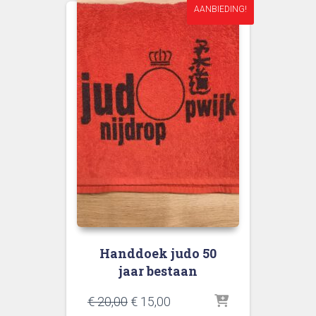
AANBIEDING!
Handdoek judo 50
jaar bestaan
Oorspronkelijke
Huidige
€
20,00
€
15,00
prijs
prijs