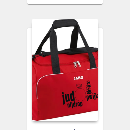
was:
is:
€ 20,00.
€ 15,00.