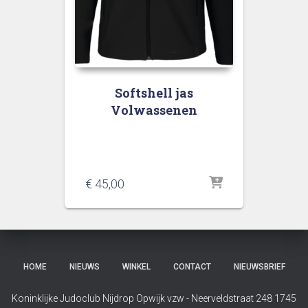
Softshell jas
Volwassenen
€
45,00
HOME
NIEUWS
WINKEL
CONTACT
NIEUWSBRIEF
Koninklijke Judoclub Nijdrop Opwijk vzw - Neerveldstraat 248 1745