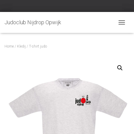
Judoclub Nijdrop Opwijk
TOGGLE
Home
/
Kledij
/ T-shirt judo