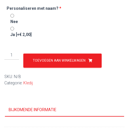
Personaliseren met naam?
*
Nee
Ja
[+€ 2,00]
T-
shirt
TOEVOEGEN AAN WINKELWAGEN
judo
aantal
SKU:
N/B
Categorie:
Kledij
BIJKOMENDE INFORMATIE