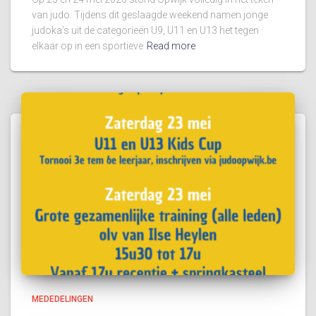
van judo. Tijdens dit geslaagde weekend namen jonge
judoka’s uit de categorieën U9, U11 en U13 het tegen
elkaar op in een sportieve
Read more
MEDEDELINGEN