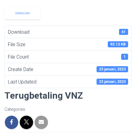
DOWNLOAD
Download
41
File Size
92.12 KB
File Count
1
Create Date
23 januari, 2023
Last Updated
23 januari, 2023
Terugbetaling VNZ
Categories: