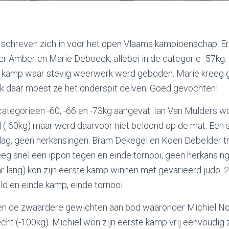
s schreven zich in voor het open Vlaams kampioenschap. E
 Amber en Marie Deboeck, allebei in de categorie -57kg.
e kamp waar stevig weerwerk werd geboden. Marie kreeg 
 daar moest ze het onderspit delven. Goed gevochten!
ategorieën -60, -66 en -73kg aangevat. Ian Van Mulders w
(-60kg) maar werd daarvoor niet beloond op de mat. Een s
dag, geen herkansingen. Bram Dekegel en Koen Debelder tr
eg snel een ippon tegen en einde tornooi, geen herkansing
 lang) kon zijn eerste kamp winnen met gevarieerd judo. 
d en einde kamp, einde tornooi.
n de zwaardere gewichten aan bod waaronder Michiel Not
ht (-100kg). Michiel won zijn eerste kamp vrij eenvoudig z