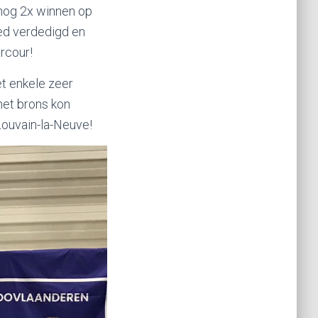
 nog 2x winnen op
ed verdedigd en
rcour!
et enkele zeer
het brons kon
Louvain-la-Neuve!