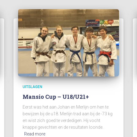
UITSLAGEN
Mansio Cup – U18/U21+
Eerst was het aan Johan en Merlijn om hen te
bewijzen bij de u18. Merlijn trad aan bij de -73 kg
en wist zich goed te verdedigen. Hij vocht
knappe gevechten en de resultaten loonde.
Read more