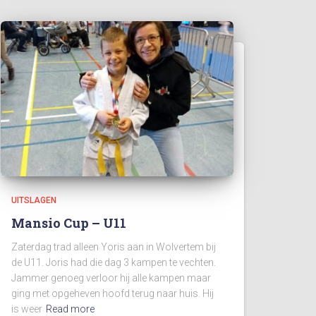
UITSLAGEN
Mansio Cup – U11
Zaterdag trad alleen Yoris aan in Wolvertem bij
de U11. Joris had die dag 3 kampen te vechten.
Jammer genoeg verloor hij alle kampen maar
ging met opgeheven hoofd terug naar huis. Hij
is weer
Read more