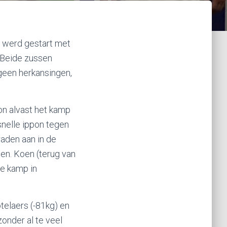
m
r werd gestart met
 Beide zussen
geen herkansingen,
on alvast het kamp
nelle ippon tegen
aden aan in de
en. Koen (terug van
2e kamp in
elaers (-81kg) en
onder al te veel