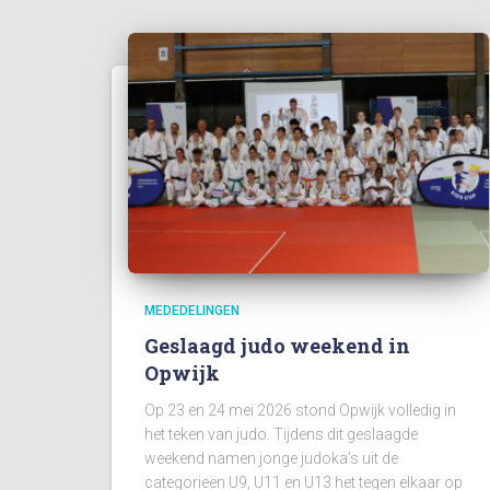
MEDEDELINGEN
Geslaagd judo weekend in
Opwijk
Op 23 en 24 mei 2026 stond Opwijk volledig in
het teken van judo. Tijdens dit geslaagde
weekend namen jonge judoka’s uit de
categorieën U9, U11 en U13 het tegen elkaar op