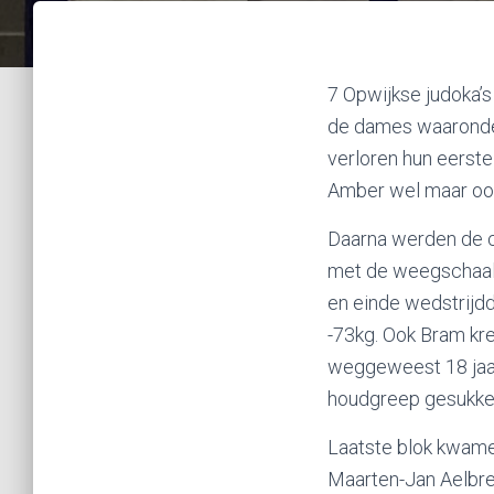
7 Opwijkse judoka’
de dames waaronder
verloren hun eerst
Amber wel maar ook
Daarna werden de c
met de weegschaal 
en einde wedstrijd
-73kg. Ook Bram kre
weggeweest 18 jaar
houdgreep gesukkel
Laatste blok kwame
Maarten-Jan Aelbrec