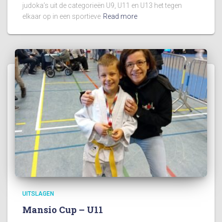
judoka’s uit de categorieën U9, U11 en U13 het tegen
elkaar op in een sportieve
Read more
UITSLAGEN
Mansio Cup – U11