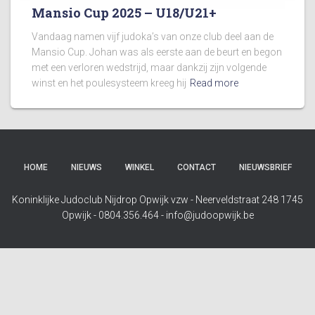
Mansio Cup 2025 – U18/U21+
Vandaag namen vijf judoka’s van onze club deel aan de
Mansio Cup. Johan was als eerste aan de beurt en begon
met een verloren wedstrijd, maar dankzij zijn volgende
winst en het poulesysteem kreeg hij
Read more
HOME
NIEUWS
WINKEL
CONTACT
NIEUWSBRIEF
Koninklijke Judoclub Nijdrop Opwijk vzw - Neerveldstraat 248 1745
Opwijk - 0804.356.464 - info@judoopwijk.be