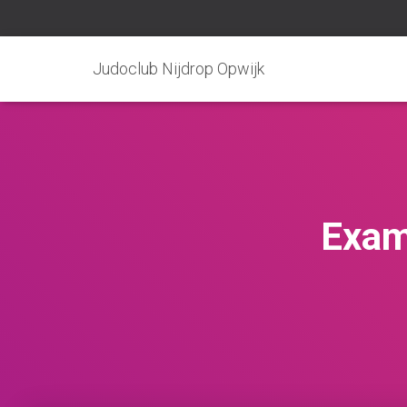
Judoclub Nijdrop Opwijk
Exam