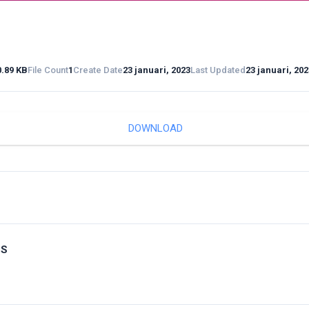
0.89 KB
File Count
1
Create Date
23 januari, 2023
Last Updated
23 januari, 202
DOWNLOAD
GS