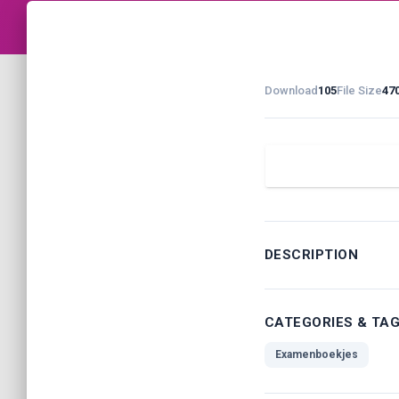
Download
105
File Size
47
DESCRIPTION
CATEGORIES & TA
Examenboekjes