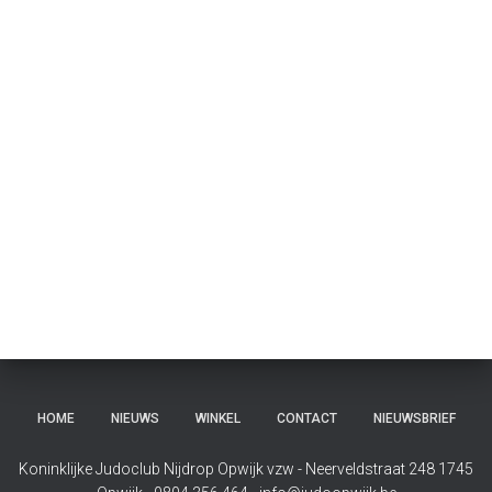
HOME
NIEUWS
WINKEL
CONTACT
NIEUWSBRIEF
Koninklijke Judoclub Nijdrop Opwijk vzw - Neerveldstraat 248 1745