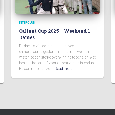
INTERCLUB
Callant Cup 2025 – Weekend 1 –
Dames
De dames zijn de interclub met veel
enthousiasme gestart. In hun eerste wedstrijd
wisten ze een sterke overwinning te behalen, wat
hen een boost gaf voor de rest van de interclub.
Helaas moesten ze in
Read more