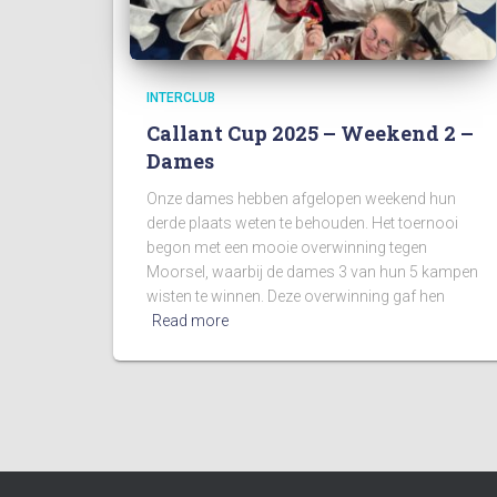
INTERCLUB
Callant Cup 2025 – Weekend 2 –
Dames
Onze dames hebben afgelopen weekend hun
derde plaats weten te behouden. Het toernooi
begon met een mooie overwinning tegen
Moorsel, waarbij de dames 3 van hun 5 kampen
wisten te winnen. Deze overwinning gaf hen
Read more