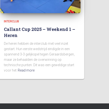
INTERCLUB
Callant Cup 2025 – Weekend 1 –
Heren
De heren hebben de interclub met veel inzet
gestart. Hun eerste wedstrijd eindigde in een
spannend 3-3 gelijkspel tegen Geraardsbergen,
maar ze behaalden de overwinning op
technische punten. Dit was een geweldige start
voor het
Read more