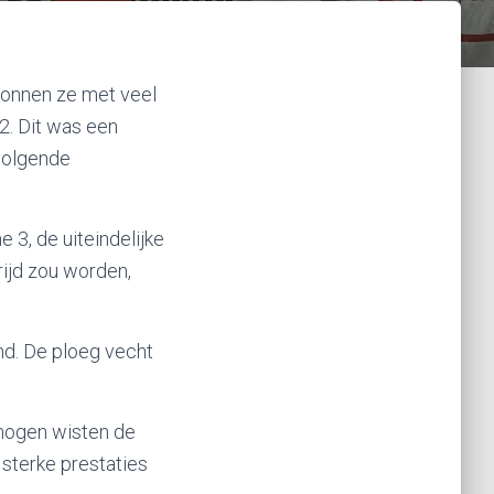
m
gonnen ze met veel
2. Dit was een
 volgende
3, de uiteindelijke
rijd zou worden,
nd. De ploeg vecht
mogen wisten de
 sterke prestaties