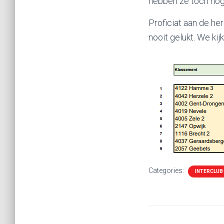
hebben ze toch nog 
Proficiat aan de he
nooit gelukt. We ki
Categories:
INTERCLUB