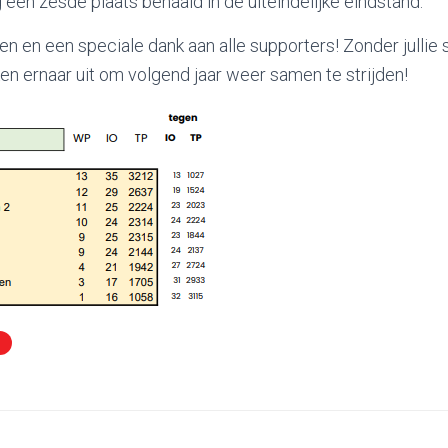
een zesde plaats behaald in de uiteindelijke eindstand.
ren en een speciale dank aan alle supporters! Zonder jullie
jken ernaar uit om volgend jaar weer samen te strijden!