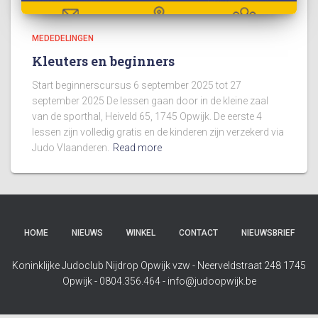
MEDEDELINGEN
Kleuters en beginners
Start beginnerscursus 6 september 2025 tot 27
september 2025 De lessen gaan door in de kleine zaal
van de sporthal, Heiveld 65, 1745 Opwijk. De eerste 4
lessen zijn volledig gratis en de kinderen zijn verzekerd via
Judo Vlaanderen.
Read more
HOME
NIEUWS
WINKEL
CONTACT
NIEUWSBRIEF
Koninklijke Judoclub Nijdrop Opwijk vzw - Neerveldstraat 248 1745
Opwijk - 0804.356.464 - info@judoopwijk.be