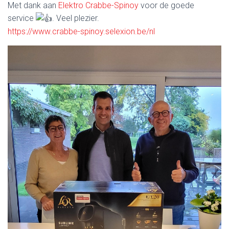
Met dank aan
Elektro Crabbe-Spinoy
voor de goede
service
. Veel plezier.
https://www.crabbe-spinoy.selexion.be/nl