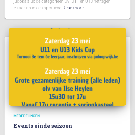
judoka’s uit de categorieën U9, U11 en U13 het tegen
elkaar op in een sportieve
Read more
MEDEDELINGEN
Events einde seizoen