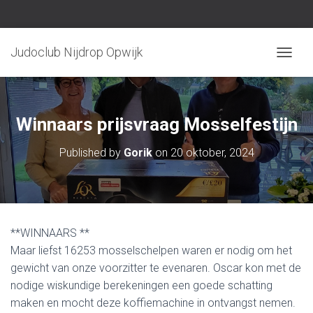
Judoclub Nijdrop Opwijk
TOGGLE
Winnaars prijsvraag Mosselfestijn
Published by
Gorik
on
20 oktober, 2024
**WINNAARS **
Maar liefst 16253 mosselschelpen waren er nodig om het
gewicht van onze voorzitter te evenaren. Oscar kon met de
nodige wiskundige berekeningen een goede schatting
maken en mocht deze koffiemachine in ontvangst nemen.