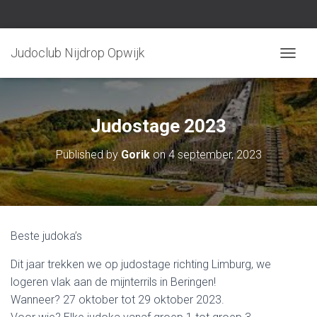
Judoclub Nijdrop Opwijk
TOGGLE
Judostage 2023
Published by
Gorik
on
4 september, 2023
Beste judoka’s
Dit jaar trekken we op judostage richting Limburg, we
logeren vlak aan de mijnterrils in Beringen!
Wanneer? 27 oktober tot 29 oktober 2023.