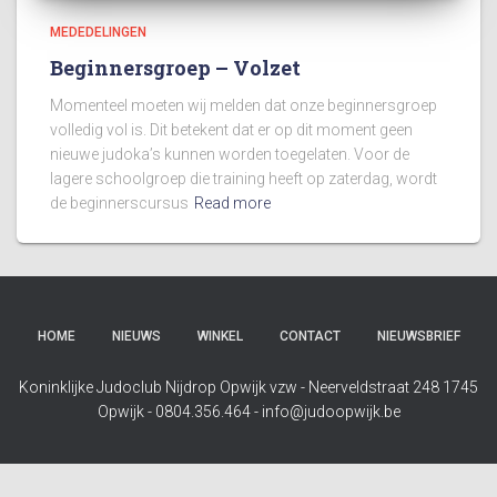
MEDEDELINGEN
Beginnersgroep – Volzet
Momenteel moeten wij melden dat onze beginnersgroep
volledig vol is. Dit betekent dat er op dit moment geen
nieuwe judoka’s kunnen worden toegelaten. Voor de
lagere schoolgroep die training heeft op zaterdag, wordt
de beginnerscursus
Read more
HOME
NIEUWS
WINKEL
CONTACT
NIEUWSBRIEF
Koninklijke Judoclub Nijdrop Opwijk vzw - Neerveldstraat 248 1745
Opwijk - 0804.356.464 - info@judoopwijk.be