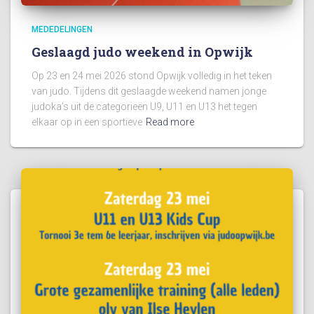
MEDEDELINGEN
Geslaagd judo weekend in Opwijk
Op 23 en 24 mei 2026 stond Opwijk volledig in het teken
van judo. Tijdens dit geslaagde weekend namen jonge
judoka’s uit de categorieën U9, U11 en U13 het tegen
elkaar op in een sportieve
Read more