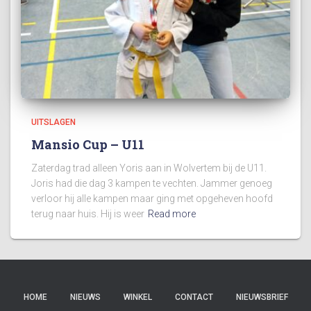
UITSLAGEN
Mansio Cup – U11
Zaterdag trad alleen Yoris aan in Wolvertem bij de U11.
Joris had die dag 3 kampen te vechten. Jammer genoeg
verloor hij alle kampen maar ging met opgeheven hoofd
terug naar huis. Hij is weer
Read more
HOME
NIEUWS
WINKEL
CONTACT
NIEUWSBRIEF