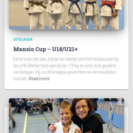
UITSLAGEN
Mansio Cup – U18/U21+
Eerst was het aan Johan en Merlijn om hen te bewijzen bij
de u18. Merlijn trad aan bij de -73 kg en wist zich goed te
verdedigen. Hij vocht knappe gevechten en de resultaten
loonde.
Read more